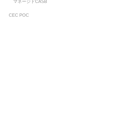
マネージドCASB
CEC POC
CEC POC Endpoint Security
Deep Security IT Protection Service
Workload Security with Vision One
かんたんeセキュリティ
クラウドアプリ信頼性評価
マネージドフラット
導入事例
お知らせ