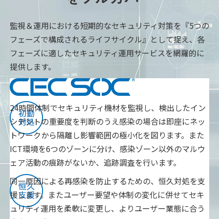
監視＆運用における短期的なセキュリティ対策を『5つの
フェーズで構成されるライフサイクル』として捉え、各
フェーズに適したセキュリティ運用サービスを網羅的に
提供します。
24時間体制でセキュリティ機材を監視し、検出したイン
シデントの重要度を判断のうえ感染の場合は即座にネッ
トワークから隔離し影響範囲の極小化を図ります。また
ICT環境を6つのゾーンに分け、感染ゾーン以外のマルウ
ェア活動の痕跡がないか、追跡調査を行います。
同一原因による再感染を防止するための、恒久対処を支
援します。またユーザー要望や体制の変化に併せてセキ
ュリティ運用を柔軟に変更し、よりユーザー業態に合う