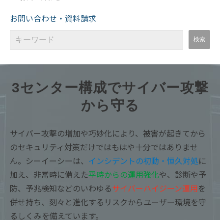
お問い合わせ・資料請求
3センター構成でサイバー攻撃
から守る
サイバー攻撃の増加や巧妙化により、被害が起きてから
のセキュリティ対策だけではもはや十分ではありませ
ん。シーイーシーは、
インシデントの初動・恒久対処
に
加え、非常時に備えた
平時からの運用強化
や、診断や予
防、予兆検知などのいわゆる
サイバーハイジーン運用
を
併せ持ち、刻々と進化するリスクからユーザー環境を守
るしくみを備えています。