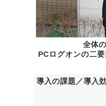
全体の
PCログオンの二
導入の課題／導入