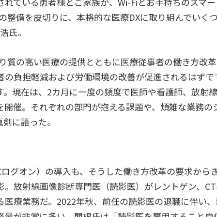
れている患者様とご家族が、Wi-Fiとお手持ちのスマ
Fiの整備を皮切りに、本格的な医療DXに取り組んでい
克浩氏。
より質の高い医療の提供とともに医療従事者の働き方改
者の負担軽減および労働環境の改善が促進されるはずで
す。現在は、2カ月に一度の頻度で医師や看護師、放射
を開催。それぞれの部門が抱える課題や、煩雑な業務の
真剣に語った。
（以下 PCログオン）の導入も、そうした働き方改革の要求か
。放射線画像診断専門医（読影医）がレントゲン、CT
医療業務だ。2022年秋、前任の読影医の退職に伴い
務量が非常に多い。関根氏は「読影医を雇用すること自