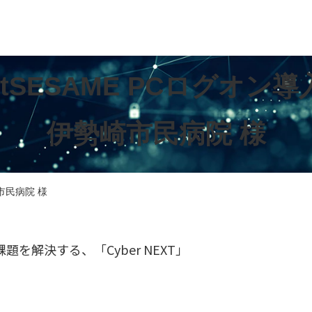
rtSESAME PCログオン
伊勢崎市民病院 様
市民病院 様
を解決する、「Cyber NEXT」