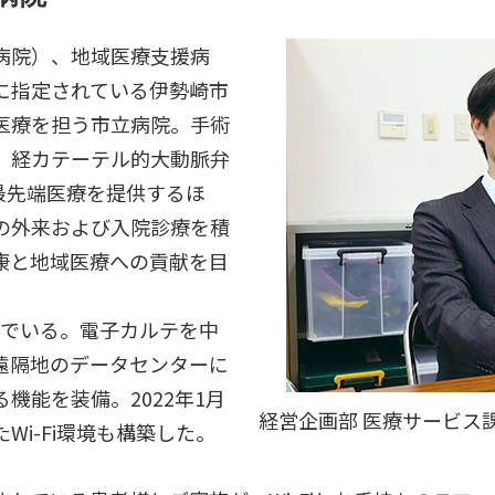
病院）、地域医療支援病
に指定されている伊勢崎市
医療を担う市立病院。手術
、経カテーテル的大動脈弁
た最先端医療を提供するほ
の外来および入院診療を積
康と地域医療への貢献を目
んでいる。電子カルテを中
遠隔地のデータセンターに
機能を装備。2022年1月
経営企画部 医療サービス課
i-Fi環境も構築した。