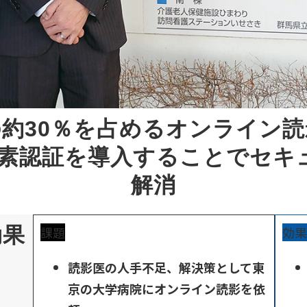
約30％を占めるオンライン
要素認証を導入することでセキ
解消
効果
課題
効果
読影医の人手不足、解決策として東
京の大学病院にオンライン読影を依